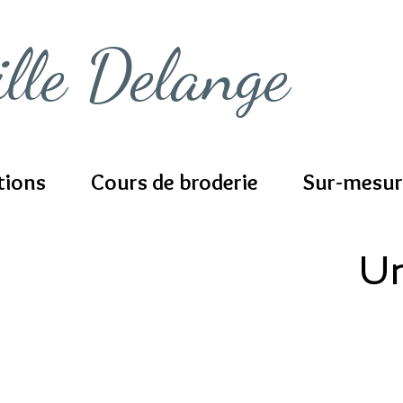
ille Delange
tions
Cours de broderie
Sur-mesur
Un