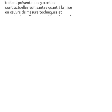
traitant présente des garanties
contractuelles suffisantes quant à la mise
en œuvre de mesure techniques et
organisationnelles appropriées, afin que le
traitement réponse aux exigences du RGPD
(Règlement Général sur la Protection des
Données).
Article 8 – Tiers
Nous ne partageons aucune donnée
personnelle à des fins commerciales à des
tiers sans votre consentement.
En cas de communication de vos données
personnelles à un tiers, nous nous
assurerons que ce dernier est tenu
d’appliquer des conditions de
confidentialité identiques aux nôtres.
Sur la base des obligations légales, vos