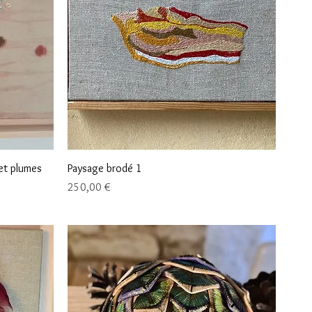
Aperçu rapide
et plumes
Paysage brodé 1
Prix
250,00 €