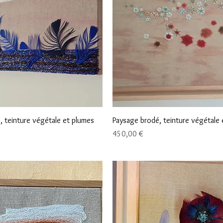
Aperçu rapide
Aperçu rapide
, teinture végétale et plumes
Paysage brodé, teinture végétale 
Prix
450,00 €