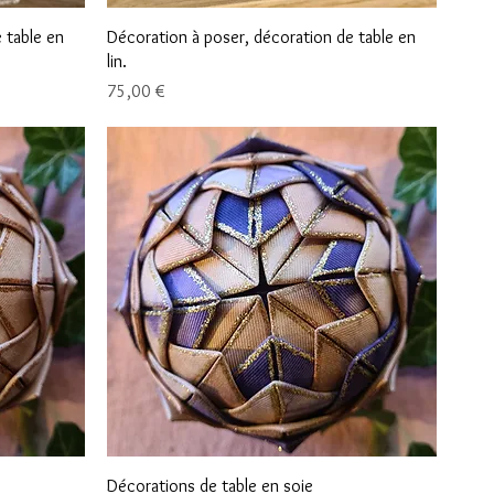
Aperçu rapide
 table en
Décoration à poser, décoration de table en
lin.
Prix
75,00 €
Aperçu rapide
Décorations de table en soie