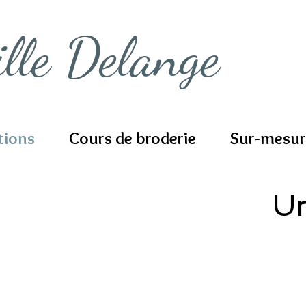
ille Delange
tions
Cours de broderie
Sur-mesur
Un