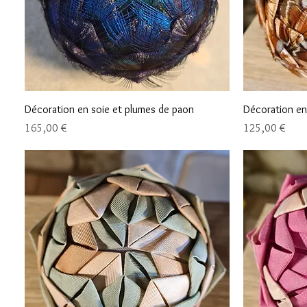
Aperçu rapide
Décoration en soie et plumes de paon
Décoration en
Prix
Prix
165,00 €
125,00 €