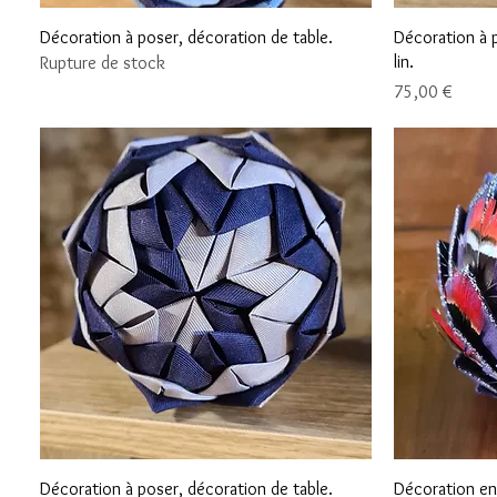
Aperçu rapide
Décoration à poser, décoration de table.
Décoration à p
lin.
Rupture de stock
Prix
75,00 €
Aperçu rapide
Décoration à poser, décoration de table.
Décoration en