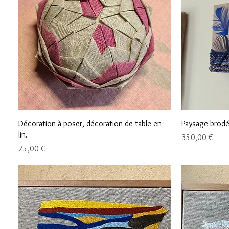
Aperçu rapide
Décoration à poser, décoration de table en
Paysage brodé
lin.
Prix
350,00 €
Prix
75,00 €