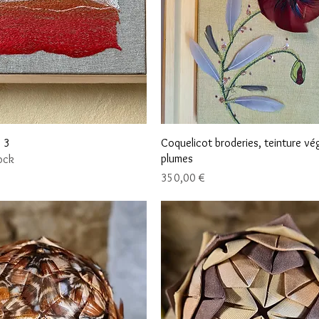
Aperçu rapide
Aperçu rapide
 3
Coquelicot broderies, teinture vé
plumes
ock
Prix
350,00 €