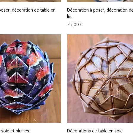
Aperçu rapide
Aperçu rapide
oser, décoration de table en
Décoration à poser, décoration de
lin.
Prix
75,00 €
Aperçu rapide
Aperçu rapide
 soie et plumes
Décorations de table en soie