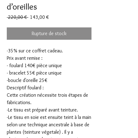
d’oreilles
Prix
Prix
 220,00 € 
143,00 €
original
promotionnel
Rupture de stock
-35% sur ce coffret cadeau.
Prix avant remise :
- foulard 140€ pièce unique
- bracelet 55€ pièce unique
-boucle d'oreille 25€
Descriptif foulard :
Cette création nécessite trois étapes de
fabrications.
-Le tissu est préparé avant teinture.
-Le tissu en soie est ensuite teint à la main
selon une technique ancestrale à base de
plantes (teinture végetale) . Il y a