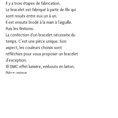
Il y a trois étapes de fabrication.
Le bracelet est fabriqué à partir de fils qui
sont noués entre eux un à un.
Il est ensuite brodé à la main à l'aiguille.
Puis les finitions.
La confection d'un bracelet nécessite du
temps. C'est une pièce unique. Son
aspect, les couleurs choisis sont
réfléchies pour vous proposer un bracelet
d'exception.
fil DMC effet lumière, embouts en laiton.
Pièce unique.
Boucle d'oreilles :
Fait à la main. Techniques de nœuds.
fil DMC effet lumière
Embouts laiton
Perles blanc,orange
Réf : 58